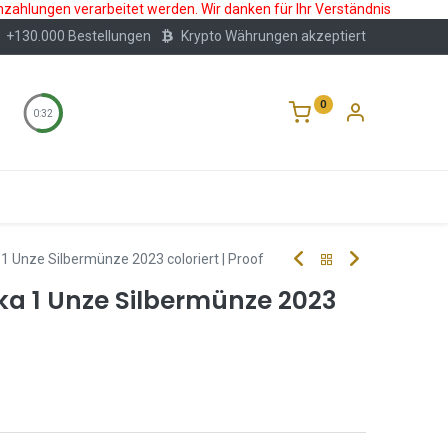
nzahlungen verarbeitet werden. Wir danken für Ihr Verständnis
+130.000 Bestellungen
Krypto Währungen akzeptiert
0
0:32
Wertlagerung
Blog
Über Uns
Häufige F
1 Unze Silbermünze 2023 coloriert | Proof
ka 1 Unze Silbermünze 2023