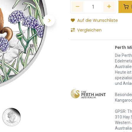
Auf die Wunschliste
Vergleichen
Perth Mi
Die Perth
Edelmeta
Australie
Heute ist
spezialis
und Anla
Besonders
Kangaroo
GPSR: Th
310 Hay 
Western 
Australia