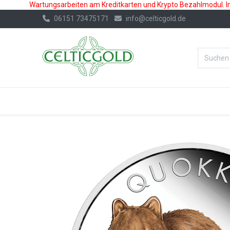
Wartungsarbeiten am Kreditkarten und Krypto Bezahlmodul. In 
06151 73475171
info@celticgold.de
%Bester Prei
GOLD
SILBER