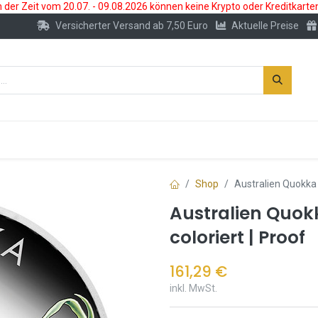
der Zeit vom 20.07. - 09.08.2026 können keine Krypto oder Kreditkarte
Versicherter Versand ab 7,50 Euro
Aktuelle Preise
s
Neu
Edelmetallkonto
Zubehör
Shop
Australien Quokka 
Australien Quok
coloriert | Proof
161,29
€
inkl. MwSt.