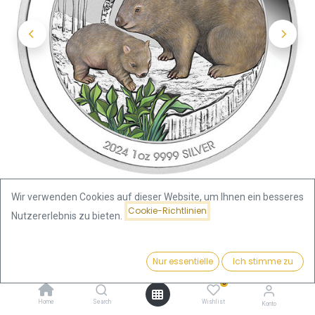
Wir verwenden Cookies auf dieser Website, um Ihnen ein besseres
Cookie-Richtlinien
Nutzererlebnis zu bieten.
Shop
Silbermünzen Land
Preis:
Australien Wombat 1 Unze Silbermünze 2024 coloriert -
Kaufen
Nur essentielle
Ich stimme zu
123,86
€
Coincard | differenzbesteuert
0
Home
Search
Wishlist
Konto