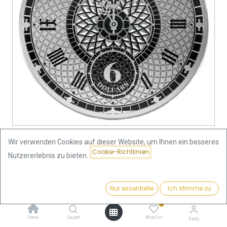
Wir verwenden Cookies auf dieser Website, um Ihnen ein besseres
Cookie-Richtlinien
Nutzererlebnis zu bieten.
Shop
Tokelau Chronos 1 Unze Silbermünze 2022 |
differenzbesteuert
Preis:
Kaufen
Nur essentielle
Ich stimme zu
76,82
€
0
Tokelau Chronos 1 Unze
Home
Search
Wishlist
Konto