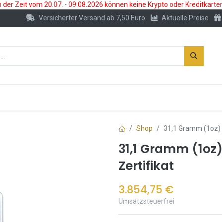
der Zeit vom 20.07. - 09.08.2026 können keine Krypto oder Kreditkarte
Versicherter Versand ab 7,50 Euro
Aktuelle Preise
s
Neu
Edelmetallkonto
Zubehör
Shop
31,1 Gramm (1oz) G
31,1 Gramm (1oz)
Zertifikat
3.854,75
€
Umsatzsteuerfrei