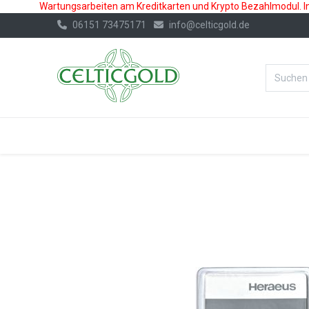
Wartungsarbeiten am Kreditkarten und Krypto Bezahlmodul. In 
06151 73475171
info@celticgold.de
%Bester Prei
GOLD
SILBER