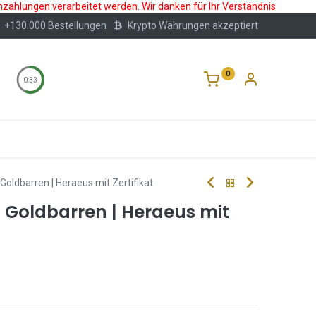
nzahlungen verarbeitet werden. Wir danken für Ihr Verständnis
+130.000 Bestellungen
Krypto Währungen akzeptiert
0
0:32
Wertlagerung
Blog
Über Uns
Häufige F
oldbarren | Heraeus mit Zertifikat
 Goldbarren | Heraeus mit