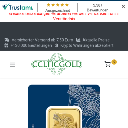
Wartungsarbeiten am Kreditkarten und Krypto Bezahlmodul. In der
✕
Zeit vom 20.07. - 09.08.2026 können keine Krypto oder
Kreditkartenzahlungen verarbeitet werden. Wir danken für Ihr
Verständnis
Versicherter Versand ab 7,50 Euro
Aktuelle Preise
+130.000 Bestellungen
Krypto Währungen akzeptiert
0