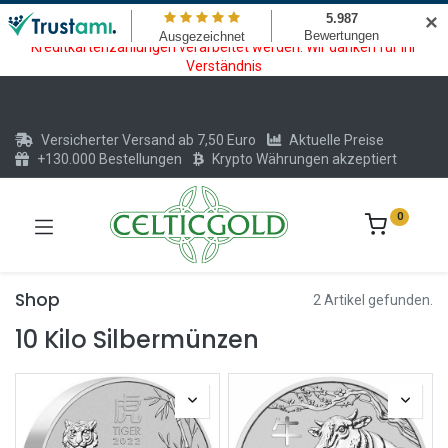
Wartungsarbeiten am Kreditkarten und Krypto Bezahlmodul. In der
✕
Zeit vom 20.07. - 09.08.2026 können keine Krypto oder
Kreditkartenzahlungen verarbeitet werden. Wir danken für Ihr
Verständnis
Versicherter Versand ab 7,50 Euro
Aktuelle Preise
+130.000 Bestellungen
Krypto Währungen akzeptiert
0
Shop
2 Artikel gefunden.
10 Kilo Silbermünzen