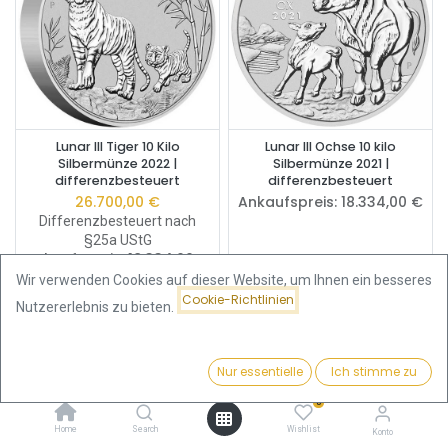
Lunar III Tiger 10 Kilo
Lunar III Ochse 10 kilo
Silbermünze 2022 |
Silbermünze 2021 |
differenzbesteuert
differenzbesteuert
26.700,00
€
Ankaufspreis:
18.334,00
€
Differenzbesteuert nach
§25a UStG
Ankaufspreis:
18.334,00
€
Wir verwenden Cookies auf dieser Website, um Ihnen ein besseres
Cookie-Richtlinien
Nutzererlebnis zu bieten.
Nur essentielle
Ich stimme zu
Filter
Beliebteste
10 Kilo Silbermünzen kaufen –
0
Die Königsklasse der
Home
Search
Wishlist
Konto