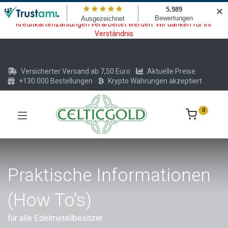
Wartungsarbeiten am Kreditkarten und Krypto Bezahlmodul. In der
✕
Zeit vom 20.07. - 09.08.2026 können keine Krypto oder
Kreditkartenzahlungen verarbeitet werden. Wir danken für Ihr
Verständnis
Versicherter Versand ab 7,50 Euro
Aktuelle Preise
+130.000 Bestellungen
Krypto Währungen akzeptiert
0
Praktische Informationen
(How To's)
für alle Edelmetallbesitzer