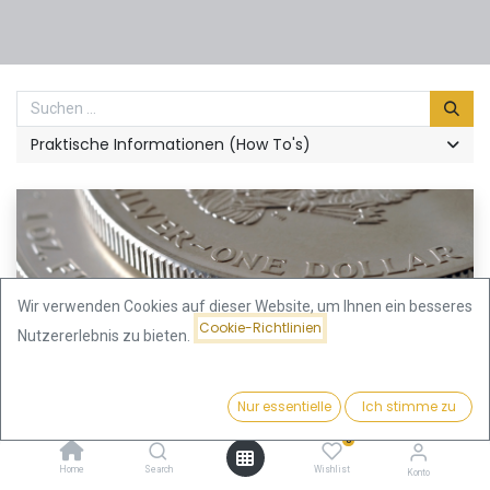
Praktische Informationen (How To's)
Wir verwenden Cookies auf dieser Website, um Ihnen ein besseres
Cookie-Richtlinien
Nutzererlebnis zu bieten.
Stefan Krämer
Nur essentielle
Ich stimme zu
Besteuerung von Silbermünzen
0
Die am 27.9.2022 vom Bundesministerium für Finanzen (BMF) gestiftete
Verwirrung wurde mit Schreiben vom 23.11.2022 etwas entwirrt. Was das
Home
Search
Wishlist
Konto
für Silberinvestoren bedeutet möchten wir hier erläutern. Los...