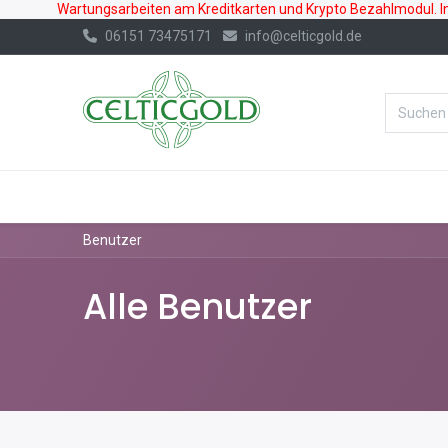
Wartungsarbeiten am Kreditkarten und Krypto Bezahlmodul. In 
06151 73475171
info@celticgold.de
%Bester Prei
GOLD
SILBER
Benutzer
Alle Benutzer