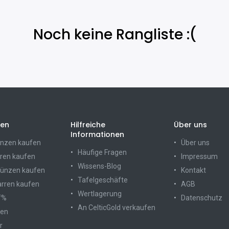
Noch keine Rangliste :(
ien
Hilfreiche
Über uns
Informationen
nzen kaufen
Über uns
Häufige Fragen
ren kaufen
Impressum
Wissens-Blog
münzen kaufen
Kontakt
Tafelgeschäfte
arren kaufen
AGB
Wertlagerung
f%
Datenschutz
An CelticGold verkaufen
ten
r