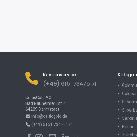
Kundenservice
Kategor
(+49) 6151 73475171
Goldmü
Goldbar
CelticGold AG
Silber
Bad Nauheimer Str. 4
64289 Darmstadt
Silberb
info@celticgold.de
Verkau
(+49) 6151 73475171
Neuhei
Zubehö