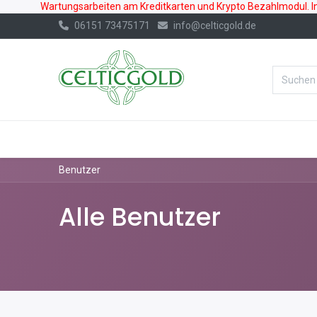
Wartungsarbeiten am Kreditkarten und Krypto Bezahlmodul. In 
06151 73475171
info@celticgold.de
%Bester Prei
GOLD
SILBER
Benutzer
Alle Benutzer