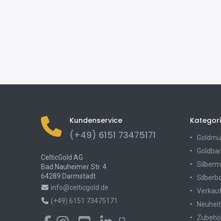
Kundenservice
Kategor
(+49) 6151 73475171
Goldmü
Goldbar
CelticGold AG
Silber
Bad Nauheimer Str. 4
64289 Darmstadt
Silberb
info@celticgold.de
Verkau
(+49) 6151 73475171
Neuhei
Zubehö