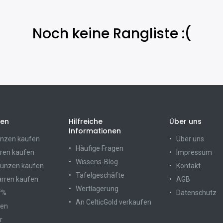
Noch keine Rangliste :(
ien
Hilfreiche
Über uns
Informationen
nzen kaufen
Über uns
Häufige Fragen
ren kaufen
Impressum
Wissens-Blog
münzen kaufen
Kontakt
Tafelgeschäfte
arren kaufen
AGB
Wertlagerung
f%
Datenschutz
An CelticGold verkaufen
ten
r