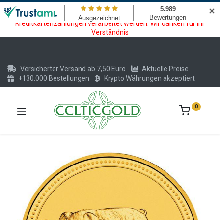
Wartungsarbeiten am Kreditkarten und Krypto Bezahlmodul. In der
✕
Zeit vom 20.07. - 09.08.2026 können keine Krypto oder
Kreditkartenzahlungen verarbeitet werden. Wir danken für Ihr
Verständnis
Versicherter Versand ab 7,50 Euro
Aktuelle Preise
+130.000 Bestellungen
Krypto Währungen akzeptiert
0