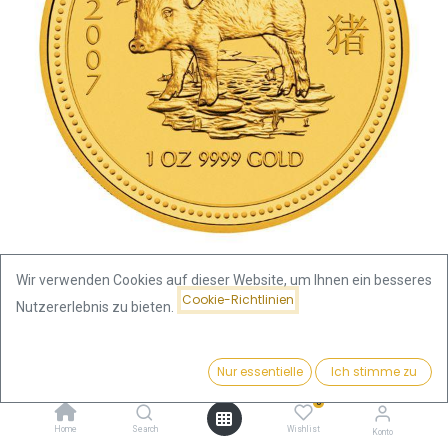
Wir verwenden Cookies auf dieser Website, um Ihnen ein besseres
Cookie-Richtlinien
Nutzererlebnis zu bieten.
Shop
Lunar I
Lunar I Schwein 1oz Goldmünze 2007
Preis:
Kaufen
Nur essentielle
Ich stimme zu
4.132,23
€
Lunar I Schwein 1oz Goldmünze
0
2007
Home
Search
Wishlist
Konto